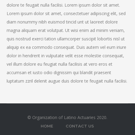
dolore te feugait nulla facilisi. Lorem ipsum dolor sit amet.
Lorem ipsum dolor sit amet, consectetuer adipiscing elit, sed
diam nonummy nibh euismod tincid unt ut laoreet dolore
magna aliquam erat volutpat. Ut wisi enim ad minim veniam,
quis nostrud exerci tation ullamcorper suscipit lobortis nisl ut
aliquip ex ea commodo consequat. Duis autem vel eum iriure
dolor in hendrerit in vulputate velit esse molestie consequat,
vel illum dolore eu feugiat nulla facilisis at vero eros et
accumsan et iusto odio dignissim qui blandit praesent
luptatum zzril delenit augue duis dolore te feugait nulla facilisi.
© Organization of Latino Actuaries 2020.
HOME
CONTACT US