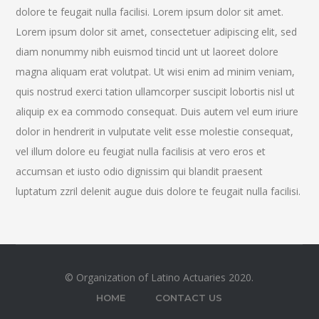
dolore te feugait nulla facilisi. Lorem ipsum dolor sit amet.
Lorem ipsum dolor sit amet, consectetuer adipiscing elit, sed
diam nonummy nibh euismod tincid unt ut laoreet dolore
magna aliquam erat volutpat. Ut wisi enim ad minim veniam,
quis nostrud exerci tation ullamcorper suscipit lobortis nisl ut
aliquip ex ea commodo consequat. Duis autem vel eum iriure
dolor in hendrerit in vulputate velit esse molestie consequat,
vel illum dolore eu feugiat nulla facilisis at vero eros et
accumsan et iusto odio dignissim qui blandit praesent
luptatum zzril delenit augue duis dolore te feugait nulla facilisi.
© Organization of Latino Actuaries 2020.
HOME
CONTACT US